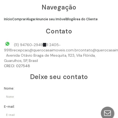
Navegação
Início
Comprar
Alugar
Anuncie seu Imóvel
Blog
Área do Cliente
Contato
(11) 94760-2949
11 2405-
9918
recepcao@querocasaimoveis.com.br
contato@querocasaim
Avenida Otávio Braga de Mesquita
,
1123
,
Vila Flórida
,
Guarulhos
,
SP
,
Brasil
CRECI: 027548
Deixe seu contato
Nome:
E-mail: